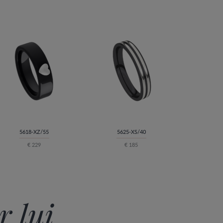
5618-XZ/55
5625-XS/40
€ 229
€ 185
r lui