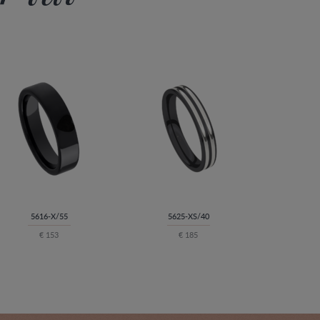
5616-X/55
5625-XS/40
€ 153
€ 185