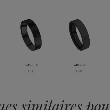
5615-X/55
5613-X/55
€ 151
€ 147
es similaires pou