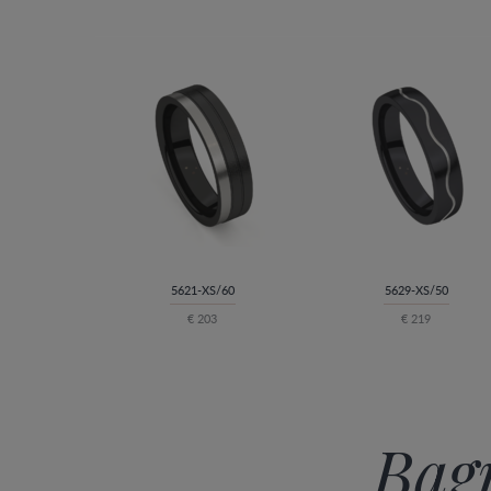
5621-XS/60
5629-XS/50
€ 203
€ 219
Bagu