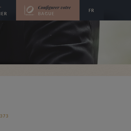
r
Configurer votre
FR
IER
BAGUE
 373