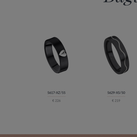
5617-XZ/55
5629-XS/50
€ 226
€ 219