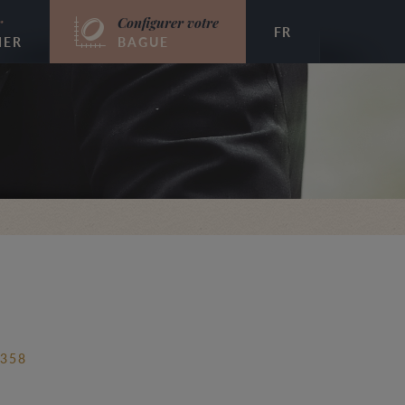
r
Configurer votre
FR
IER
BAGUE
 358