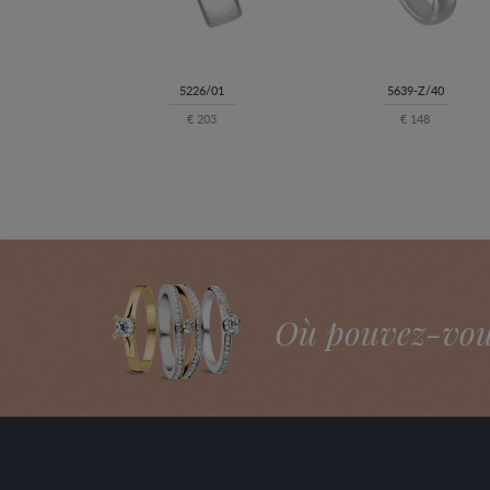
5226/01
5639-Z/40
€ 203
€ 148
Où pouvez-vous 