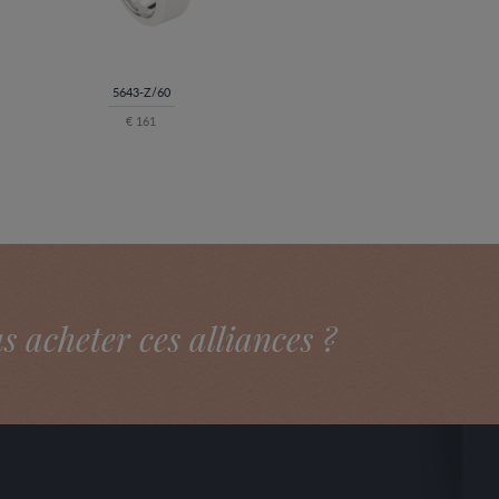
5643-Z/60
€ 161
acheter ces alliances ?