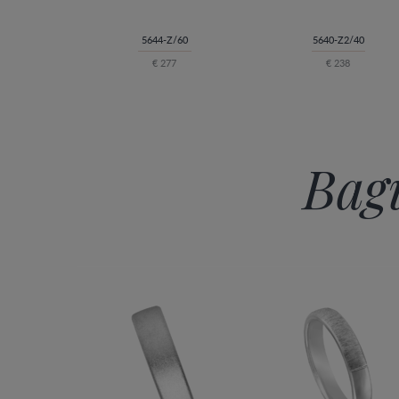
5644-Z/60
5640-Z2/40
€ 277
€ 238
Bagu