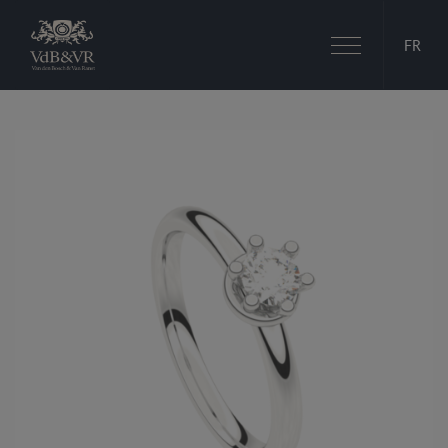
Basculer
FR
la
navigation