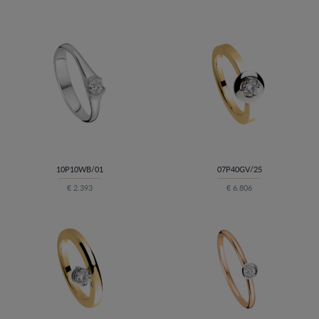
10P10WB/01
07P40GV/25
€ 2.393
€ 6.806