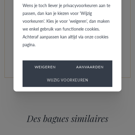
Wens je toch liever je privacyvoorkeuren aan te
l’instar de votre amour, chaque modèle est unique et la
passen, dan kan je kiezen voor 'Wijzig
bague est fabriquée spécialement sur mesure. Pre
voorkeuren'. Kies je voor 'weigeren', dan maken
Wedding Ringcollection propose des bagues de fiançailles
we enkel gebruik van functionele cookies.
à la discrétion sobre comme des modèles plus
Achteraf aanpassen kan altijd via onze cookies
ostentatoires.
pagina.
EN SAVOIR PLUS DE CETTE COLLECTION
WEIGEREN
AANVAARDEN
WIJZIG VOORKEUREN
Des bagues similaires