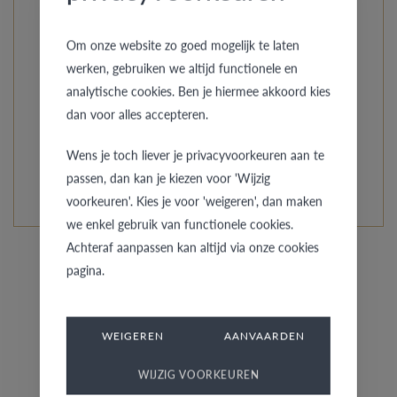
d’une de nos premières collections à avoir vu le jour, vous
y trouverez des créations de divers designers propres.
Om onze website zo goed mogelijk te laten
Dans toutes sortes de styles, matériaux et finitions. Ce
werken, gebruiken we altijd functionele en
sont la créativité et l’expertise qui confèrent aux bagues
analytische cookies. Ben je hiermee akkoord kies
AURODESIGN leur caractère si particulier.
dan voor alles accepteren.
Wens je toch liever je privacyvoorkeuren aan te
EN SAVOIR PLUS DE CETTE COLLECTION
passen, dan kan je kiezen voor 'Wijzig
voorkeuren'. Kies je voor 'weigeren', dan maken
we enkel gebruik van functionele cookies.
Achteraf aanpassen kan altijd via onze cookies
pagina.
WEIGEREN
AANVAARDEN
Bagues similaires pour elle
WIJZIG VOORKEUREN