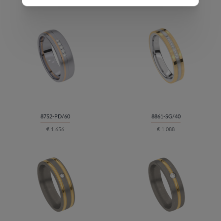
8752-PD/60
8861-SG/40
€ 1.656
€ 1.088