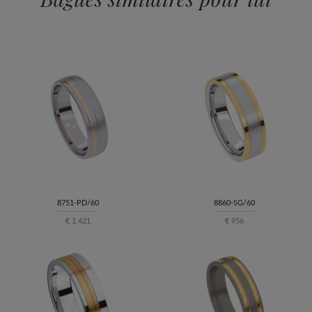
8751-PD/60
8860-SG/60
€ 1.421
€ 956