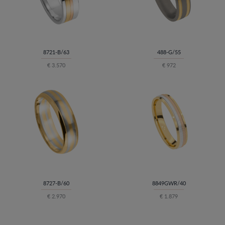
8721-B/63
488-G/55
€ 3.570
€ 972
8727-B/60
8849GWR/40
€ 2.970
€ 1.879