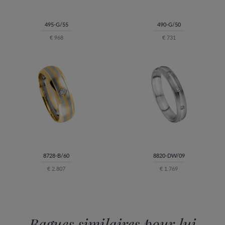
495-G/55
490-G/50
€ 968
€ 731
8728-B/60
8820-DW/09
€ 2.807
€ 1.769
Bagues similaires pour lui