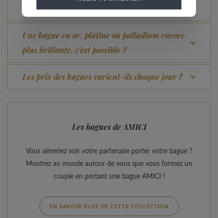
Quel avantage offre notre Comfort Fit ?
Une bague en or, platine ou palladium encore
plus brillante, c’est possible ?
Les prix des bagues varient-ils chaque jour ?
Les bagues de AMICI
Vous aimeriez voir votre partenaire porter votre bague ?
Montrez au monde autour de vous que vous formez un
couple en portant une bague AMICI !
EN SAVOIR PLUS DE CETTE COLLECTION