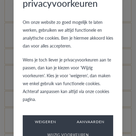
privacyvoorkeuren
Comment votre bague en or peut-elle garder un
aspect neuf ?
Om onze website zo goed mogelijk te laten
werken, gebruiken we altijd functionele en
À quelles bagues l’assurance vol s’applique-t-
analytische cookies. Ben je hiermee akkoord kies
elle ?
dan voor alles accepteren.
Toutes les bagues peuvent-elles être gravées ?
Wens je toch liever je privacyvoorkeuren aan te
passen, dan kan je kiezen voor 'Wijzig
Comment avoir une idée de l’aspect d’une bague
voorkeuren'. Kies je voor 'weigeren', dan maken
dans une autre couleur ou largeur ?
we enkel gebruik van functionele cookies.
Achteraf aanpassen kan altijd via onze cookies
Que signifie la garantie de qualité de VdB&VR ?
pagina.
Comment éviter que l’or blanc rhodié ne prenne
WEIGEREN
AANVAARDEN
une couleur champagne ?
WIJZIG VOORKEUREN