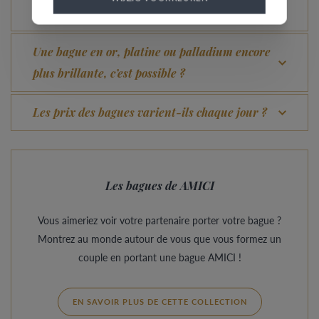
Quel avantage offre notre Comfort Fit ?
Une bague en or, platine ou palladium encore
plus brillante, c’est possible ?
Les prix des bagues varient-ils chaque jour ?
Les bagues de AMICI
Vous aimeriez voir votre partenaire porter votre bague ?
Montrez au monde autour de vous que vous formez un
couple en portant une bague AMICI !
EN SAVOIR PLUS DE CETTE COLLECTION