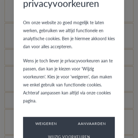
privacyvoorkeuren
Comment votre bague en or peut-elle garder un
aspect neuf ?
Om onze website zo goed mogelijk te laten
werken, gebruiken we altijd functionele en
À quelles bagues l’assurance vol s’applique-t-
analytische cookies. Ben je hiermee akkoord kies
elle ?
dan voor alles accepteren.
Toutes les bagues peuvent-elles être gravées ?
Wens je toch liever je privacyvoorkeuren aan te
passen, dan kan je kiezen voor 'Wijzig
Comment avoir une idée de l’aspect d’une bague
voorkeuren'. Kies je voor 'weigeren', dan maken
dans une autre couleur ou largeur ?
we enkel gebruik van functionele cookies.
Achteraf aanpassen kan altijd via onze cookies
Que signifie la garantie de qualité de VdB&VR ?
pagina.
Comment éviter que l’or blanc rhodié ne prenne
WEIGEREN
AANVAARDEN
une couleur champagne ?
WIJZIG VOORKEUREN