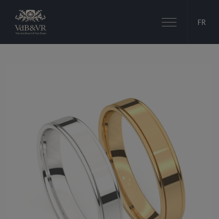
Basculer
FR
la
navigation