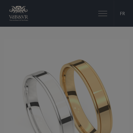
Basculer
FR
la
navigation