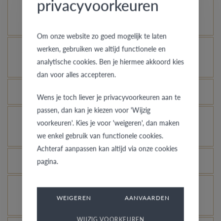
privacyvoorkeuren
Comment votre bague en or peut-elle garder un
aspect neuf ?
Om onze website zo goed mogelijk te laten
werken, gebruiken we altijd functionele en
À quelles bagues l’assurance vol s’applique-t-
analytische cookies. Ben je hiermee akkoord kies
elle ?
dan voor alles accepteren.
Toutes les bagues peuvent-elles être gravées ?
Wens je toch liever je privacyvoorkeuren aan te
passen, dan kan je kiezen voor 'Wijzig
Comment avoir une idée de l’aspect d’une bague
voorkeuren'. Kies je voor 'weigeren', dan maken
dans une autre couleur ou largeur ?
we enkel gebruik van functionele cookies.
Achteraf aanpassen kan altijd via onze cookies
Que signifie la garantie de qualité de VdB&VR ?
pagina.
Comment éviter que l’or blanc rhodié ne prenne
WEIGEREN
AANVAARDEN
une couleur champagne ?
WIJZIG VOORKEUREN