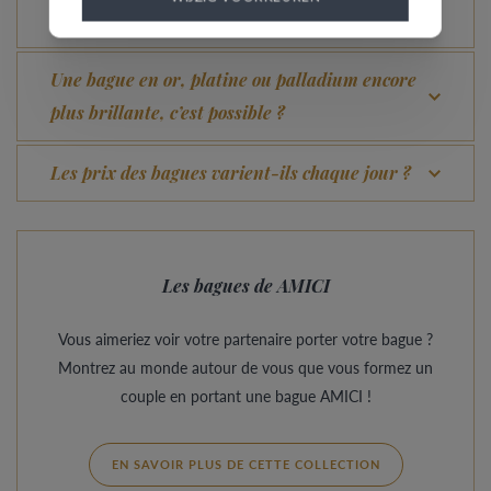
Quel avantage offre notre Comfort Fit ?
Une bague en or, platine ou palladium encore
plus brillante, c’est possible ?
Les prix des bagues varient-ils chaque jour ?
Les bagues de AMICI
Vous aimeriez voir votre partenaire porter votre bague ?
Montrez au monde autour de vous que vous formez un
couple en portant une bague AMICI !
EN SAVOIR PLUS DE CETTE COLLECTION