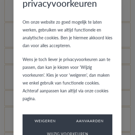
privacyvoorkeuren
Comment votre bague en or peut-elle garder un
aspect neuf ?
Om onze website zo goed mogelijk te laten
werken, gebruiken we altijd functionele en
À quelles bagues l’assurance vol s’applique-t-
analytische cookies. Ben je hiermee akkoord kies
elle ?
dan voor alles accepteren.
Toutes les bagues peuvent-elles être gravées ?
Wens je toch liever je privacyvoorkeuren aan te
passen, dan kan je kiezen voor 'Wijzig
Comment avoir une idée de l’aspect d’une bague
voorkeuren'. Kies je voor 'weigeren', dan maken
dans une autre couleur ou largeur ?
we enkel gebruik van functionele cookies.
Achteraf aanpassen kan altijd via onze cookies
Que signifie la garantie de qualité de VdB&VR ?
pagina.
Comment éviter que l’or blanc rhodié ne prenne
WEIGEREN
AANVAARDEN
une couleur champagne ?
WIJZIG VOORKEUREN