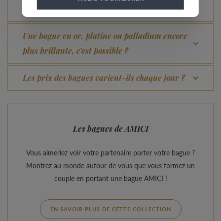
Quel avantage offre notre Comfort Fit ?
Une bague en or, platine ou palladium encore
plus brillante, c’est possible ?
Les prix des bagues varient-ils chaque jour ?
Les bagues de AMICI
Vous aimeriez voir votre partenaire porter votre bague ?
Montrez au monde autour de vous que vous formez un
couple en portant une bague AMICI !
EN SAVOIR PLUS DE CETTE COLLECTION