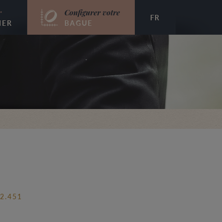
r
Configurer votre
FR
IER
BAGUE
2.451