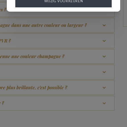
WIJZIG VOORKEUREN
es ?
bague dans une autre couleur ou largeur ?
B&VR ?
prenne une couleur champagne ?
e plus brillante, c’est possible ?
 ?