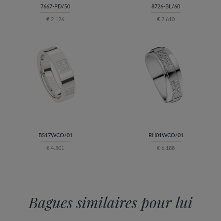
7667-PD/50
8726-BL/60
€ 2.126
€ 2.610
BS17WCO/01
RH01WCO/01
€ 4.501
€ 6.188
Bagues similaires pour lui