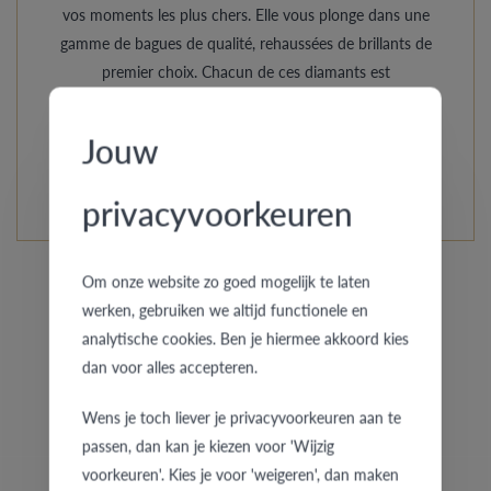
vos moments les plus chers. Elle vous plonge dans une
gamme de bagues de qualité, rehaussées de brillants de
premier choix. Chacun de ces diamants est
soigneusement serti à la main.
Jouw
EN SAVOIR PLUS DE CETTE COLLECTION
privacyvoorkeuren
Om onze website zo goed mogelijk te laten
werken, gebruiken we altijd functionele en
analytische cookies. Ben je hiermee akkoord kies
dan voor alles accepteren.
Bagues similaires pour elle
Wens je toch liever je privacyvoorkeuren aan te
passen, dan kan je kiezen voor 'Wijzig
voorkeuren'. Kies je voor 'weigeren', dan maken