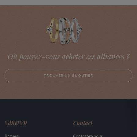
Où pouvez-vous acheter ces alliances ?
TROUVER UN BIJOUTIER
VdB&VR
Contact
Bagues
Contactez-nous