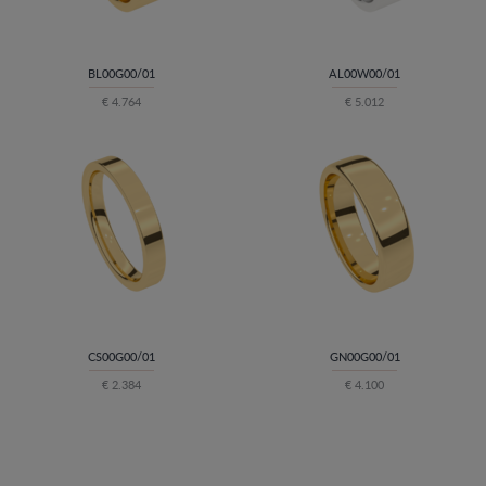
BL00G00/01
AL00W00/01
€ 4.764
€ 5.012
CS00G00/01
GN00G00/01
€ 2.384
€ 4.100