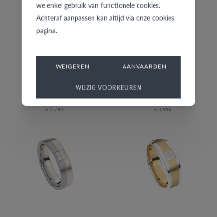
we enkel gebruik van functionele cookies.
Achteraf aanpassen kan altijd via onze cookies
pagina.
WEIGEREN
AANVAARDEN
WIJZIG VOORKEUREN
RE01GCO/07
Y625W00/01
€ 5.793
€ 3.996