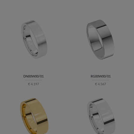
DN00W00/01
RG00W00/01
€ 4.197
€ 4.567