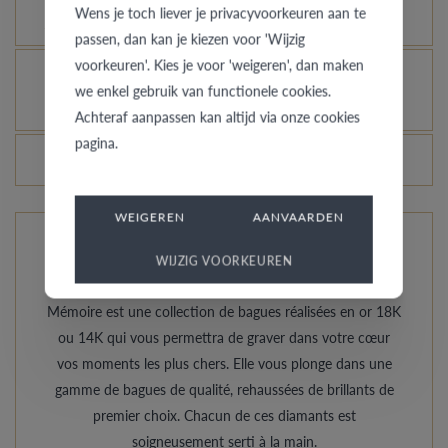
Wens je toch liever je privacyvoorkeuren aan te
plus brillante, c’est possible ?
passen, dan kan je kiezen voor 'Wijzig
voorkeuren'. Kies je voor 'weigeren', dan maken
Comment éviter que l’or blanc rhodié ne prenne
we enkel gebruik van functionele cookies.
une couleur champagne ?
Achteraf aanpassen kan altijd via onze cookies
pagina.
Les prix des bagues varient-ils chaque jour ?
WEIGEREN
AANVAARDEN
Les bagues de Mémoire
WIJZIG VOORKEUREN
Mémoire est une collection de bagues réalisées en or 18K
ou 14K qui vous permettra de graver dans votre cœur
vos moments les plus chers. Elle vous plonge dans une
gamme de bagues de qualité, rehaussées de brillants de
premier choix. Chacun de ces diamants est
soigneusement serti à la main.