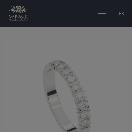
Basculer
FR
la
navigation