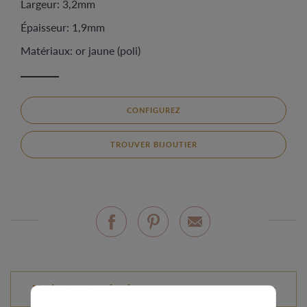
Largeur: 3,2mm
Épaisseur: 1,9mm
Matériaux: or jaune (poli)
CONFIGUREZ
TROUVER BIJOUTIER
Variantes standard