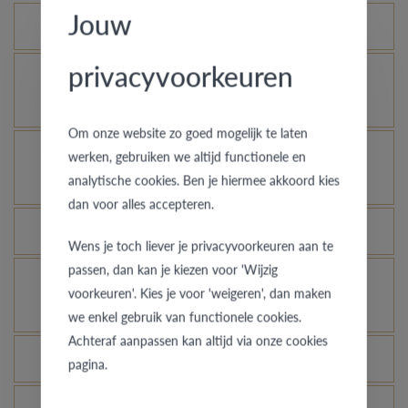
Jouw
Qu’est-ce que le certificat d’authenticité ?
privacyvoorkeuren
Comment votre bague en or peut-elle garder un
aspect neuf ?
Om onze website zo goed mogelijk te laten
À quelles bagues l’assurance vol s’applique-t-
werken, gebruiken we altijd functionele en
analytische cookies. Ben je hiermee akkoord kies
elle ?
dan voor alles accepteren.
Toutes les bagues peuvent-elles être gravées ?
Wens je toch liever je privacyvoorkeuren aan te
passen, dan kan je kiezen voor 'Wijzig
Comment avoir une idée de l’aspect d’une bague
voorkeuren'. Kies je voor 'weigeren', dan maken
dans une autre couleur ou largeur ?
we enkel gebruik van functionele cookies.
Achteraf aanpassen kan altijd via onze cookies
Que signifie la garantie de qualité de VdB&VR ?
pagina.