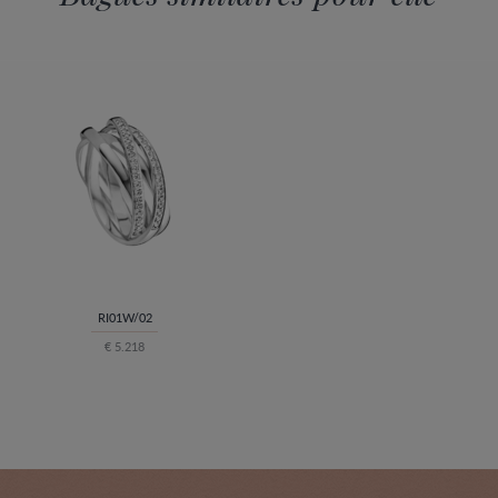
RI01W/02
€ 5.218