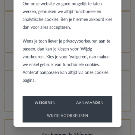
dans une autre couleur ou largeur ?
Om onze website zo goed mogelijk te laten
werken, gebruiken we altijd functionele en
Que signifie la garantie de qualité de VdB&VR ?
analytische cookies. Ben je hiermee akkoord kies
dan voor alles accepteren.
Comment éviter que l’or blanc rhodié ne prenne
Wens je toch liever je privacyvoorkeuren aan te
une couleur champagne ?
passen, dan kan je kiezen voor 'Wijzig
voorkeuren'. Kies je voor 'weigeren', dan maken
Quel avantage offre notre Comfort Fit ?
we enkel gebruik van functionele cookies.
Achteraf aanpassen kan altijd via onze cookies
Une bague en or, platine ou palladium encore
pagina.
plus brillante, c’est possible ?
WEIGEREN
AANVAARDEN
Les prix des bagues varient-ils chaque jour ?
WIJZIG VOORKEUREN
Les bagues de Mémoire