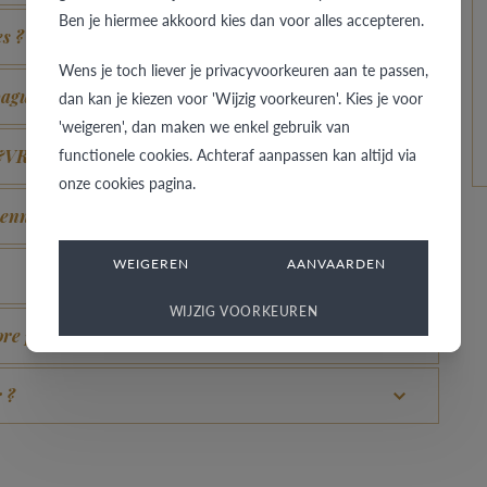
Ben je hiermee akkoord kies dan voor alles accepteren.
es ?
Wens je toch liever je privacyvoorkeuren aan te passen,
bague dans une autre couleur ou largeur ?
dan kan je kiezen voor 'Wijzig voorkeuren'. Kies je voor
'weigeren', dan maken we enkel gebruik van
functionele cookies. Achteraf aanpassen kan altijd via
B&VR ?
onze cookies pagina.
prenne une couleur champagne ?
WEIGEREN
AANVAARDEN
WIJZIG VOORKEUREN
e plus brillante, c’est possible ?
 ?