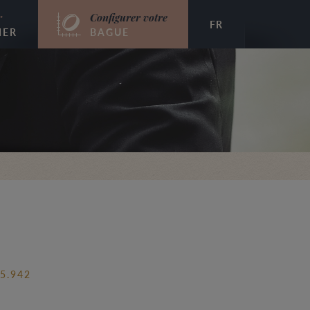
r
Configurer votre
FR
IER
BAGUE
5.942