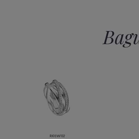
Bagu
RI01W/02