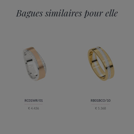
Bagues similaires pour elle
RC01WR/01
RB01BCO/10
€ 4.436
€ 5.368