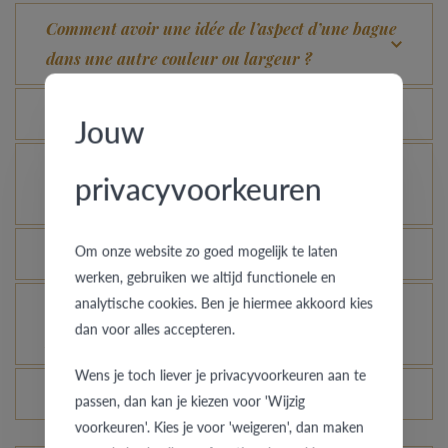
Comment avoir une idée de l’aspect d’une bague
dans une autre couleur ou largeur ?
Que signifie la garantie de qualité de VdB&VR ?
Jouw
Comment éviter que l’or blanc rhodié ne prenne
privacyvoorkeuren
une couleur champagne ?
Om onze website zo goed mogelijk te laten
Quel avantage offre notre Comfort Fit ?
werken, gebruiken we altijd functionele en
analytische cookies. Ben je hiermee akkoord kies
Une bague en or, platine ou palladium encore
dan voor alles accepteren.
plus brillante, c’est possible ?
Wens je toch liever je privacyvoorkeuren aan te
Les prix des bagues varient-ils chaque jour ?
passen, dan kan je kiezen voor 'Wijzig
voorkeuren'. Kies je voor 'weigeren', dan maken