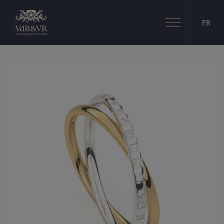
Basculer
FR
la
navigation