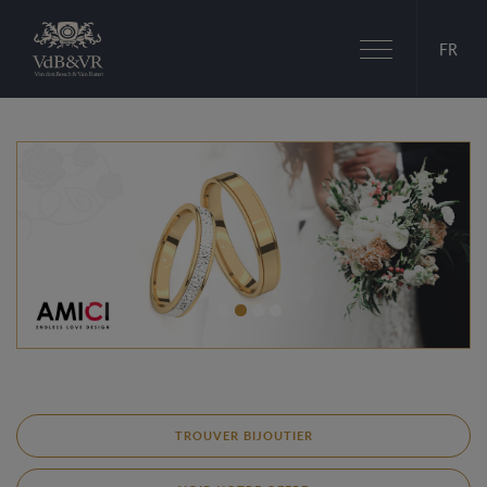
Basculer
FR
la
navigation
TROUVER BIJOUTIER