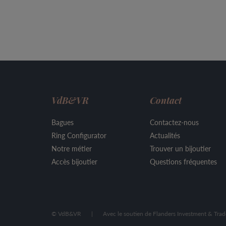
VdB&VR
Contact
Bagues
Contactez-nous
Ring Configurator
Actualités
Notre métier
Trouver un bijoutier
Accès bijoutier
Questions fréquentes
© VdB&VR
|
Avec le soutien de Flanders Investment & Trad