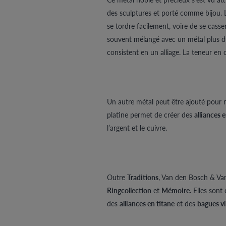
des sculptures et porté comme bijou. L’
se tordre facilement, voire de se casser
souvent mélangé avec un métal plus dur
consistent en un alliage. La teneur en o
Un autre métal peut être ajouté pour re
platine permet de créer des
alliances 
l’argent et le cuivre.
Outre
Traditions
, Van den Bosch & Va
Ringcollection
et
Mémoire
. Elles sont
des
alliances en titane
et des
bagues v