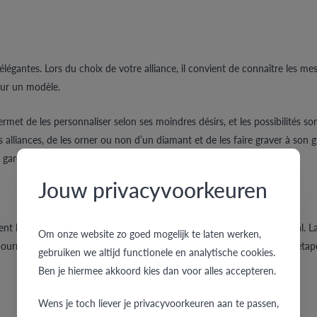
légantes. Lors du choix de votre alliance, il convient de connaître les mes
our un modèle.
rmet de les personnaliser selon ses moindres désirs, et les possibilités so
s alliances, de les orner ou non d’un diamant et de les faire graver à son 
ardez une totale liberté quant à l’aspect final de votre alliance.
Jouw privacyvoorkeuren
nt lisses et arrondies sur leur face intérieure, pour un confort optimal. L
Om onze website zo goed mogelijk te laten werken,
r pourra vous aider à déterminer la taille correcte de votre bague ; une éta
gebruiken we altijd functionele en analytische cookies.
Ben je hiermee akkoord kies dan voor alles accepteren.
Wens je toch liever je privacyvoorkeuren aan te passen,