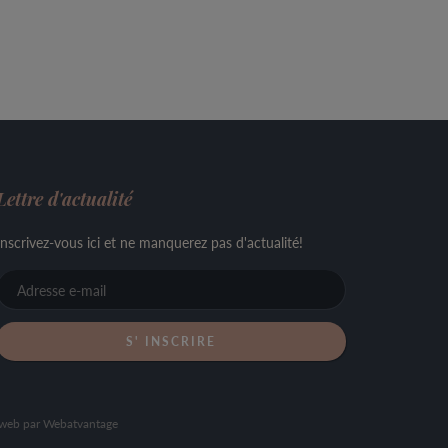
Lettre d'actualité
Inscrivez-vous ici et ne manquerez pas d'actualité!
Adresse
e-
mail
 web par
Webatvantage