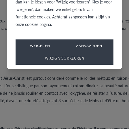
dan kan je kiezen voor 'Wijzig voorkeuren'. Kies je voor
'weigeren', dan maken we enkel gebruik van
functionele cookies. Achteraf aanpassen kan altijd via
ux matériaux de base, à savoir l’or pur et les diamants. Des variations res
onze cookies pagina.
nc ou rose. Il faut aussi choisir entre une version brillante ou une versio
WEIGEREN
AANVAARDEN
WIJZIG VOORKEUREN
t Jésus-Christ, est partout considéré comme le roi des métaux en raison d
ières. L’or se distingue par son rayonnement extraordinaire, sa beauté nature
é de ne jamais rouiller en contact avec l’oxygène, de résister à l’usure, 
té, d’avoir une dureté atteignant 3 sur l’échelle de Mohs et d’être un bo
ibuer différentes significations au cours de l’histoire. Il a servi comme mo