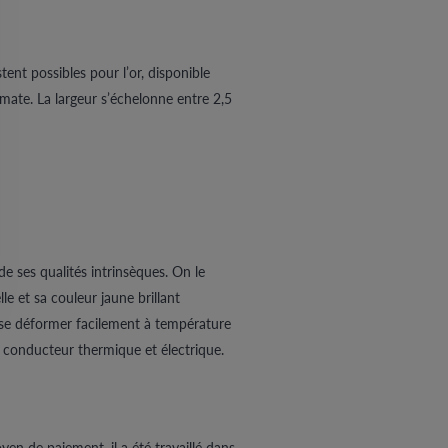
tent possibles pour l’or, disponible
n mate. La largeur s’échelonne entre 2,5
e ses qualités intrinsèques. On le
lle et sa couleur jaune brillant
de se déformer facilement à température
n conducteur thermique et électrique.
yen de paiement, il a été travaillé dans