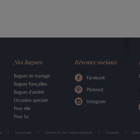
Nos bagues
Réseaux sociaux
Bagues de mariage
Facebook
Bagues fiançailles
Pinterest
Bagues d'amitié
Occasion spéciale
Instagram
Pour elle
Pour lui
e
|
Vie privée
|
Clause de non-responsabilité
|
Cookies
|
Site