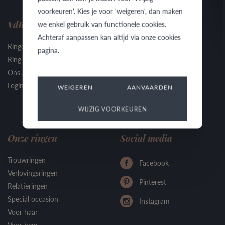
voorkeuren'. Kies je voor 'weigeren', dan maken
VdB&VR
we enkel gebruik van functionele cookies.
Contact
Achteraf aanpassen kan altijd via onze cookies
Ringen
Contacteer ons
pagina.
Ring Configurator
Nieuws
Ons ambacht
Vind een juwelier
Login juwelier
Veelgestelde vragen
WEIGEREN
AANVAARDEN
WIJZIG VOORKEUREN
Onze ringen
Social media
Trouwringen
Facebook
Verlovingsringen
Pinterest
Relatieringen
Special occasion
Instagram
Voor haar