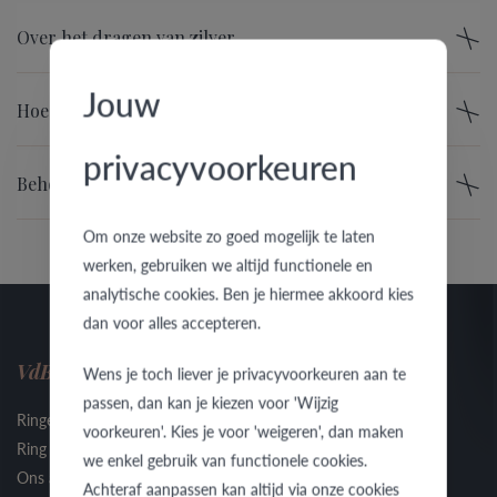
Over het dragen van zilver …
Jouw
Hoe wordt de zuiverheid van zilver uitgedrukt?
privacyvoorkeuren
Behoudt zilver altijd dezelfde waarde?
Om onze website zo goed mogelijk te laten
werken, gebruiken we altijd functionele en
analytische cookies. Ben je hiermee akkoord kies
dan voor alles accepteren.
VdB&VR
Contact
Wens je toch liever je privacyvoorkeuren aan te
passen, dan kan je kiezen voor 'Wijzig
Ringen
Contacteer ons
voorkeuren'. Kies je voor 'weigeren', dan maken
Ring Configurator
Nieuws
we enkel gebruik van functionele cookies.
Ons ambacht
Vind een juwelier
Achteraf aanpassen kan altijd via onze cookies