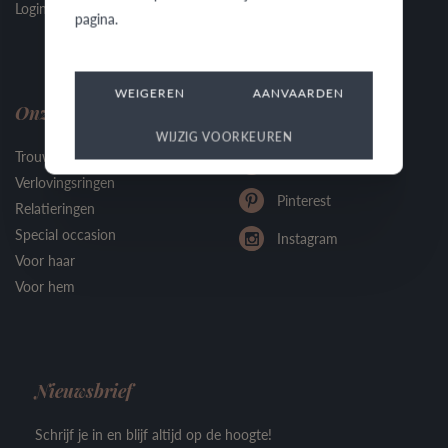
Login juwelier
Veelgestelde vragen
pagina.
WEIGEREN
AANVAARDEN
Onze ringen
Social media
WIJZIG VOORKEUREN
Trouwringen
Facebook
Verlovingsringen
Pinterest
Relatieringen
Special occasion
Instagram
Voor haar
Voor hem
Nieuwsbrief
Schrijf je in en blijf altijd op de hoogte!