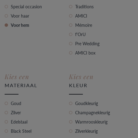
Special occasion
Traditions
Voor haar
AMICI
Voor hem
Mémoire
f'OrU
Pre Wedding
AMICI box
Kies een
Kies een
MATERIAAL
KLEUR
Goud
Goudkleurig
Zilver
Champagnekleurig
Edelstaal
Warmrooskleurig
Black Steel
Zilverkleurig