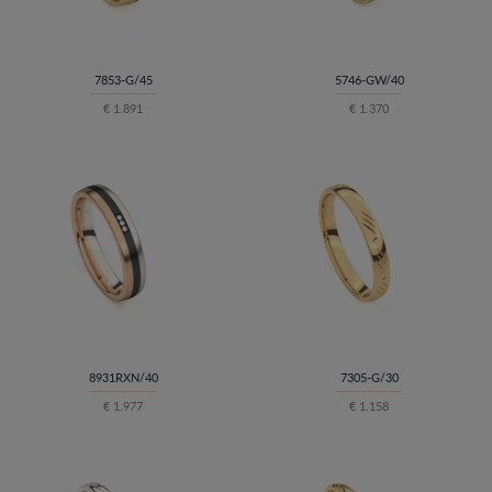
7853-G/45
5746-GW/40
€ 1.891
€ 1.370
8931RXN/40
7305-G/30
€ 1.977
€ 1.158