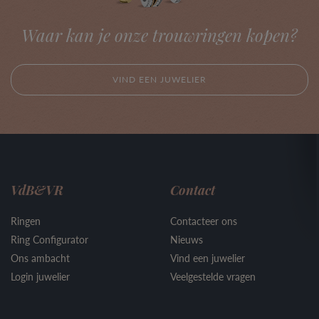
Waar kan je onze trouwringen kopen?
VIND EEN JUWELIER
VdB&VR
Contact
Ringen
Contacteer ons
Ring Configurator
Nieuws
Ons ambacht
Vind een juwelier
Login juwelier
Veelgestelde vragen