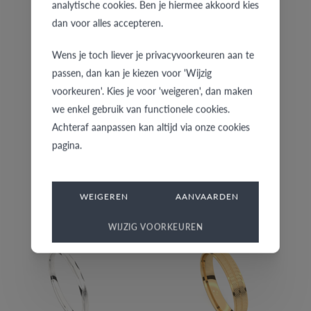
analytische cookies. Ben je hiermee akkoord kies
€ 996
€ 1.469
dan voor alles accepteren.
Wens je toch liever je privacyvoorkeuren aan te
passen, dan kan je kiezen voor 'Wijzig
voorkeuren'. Kies je voor 'weigeren', dan maken
we enkel gebruik van functionele cookies.
Achteraf aanpassen kan altijd via onze cookies
pagina.
5744-W/45
82-G/30
WEIGEREN
AANVAARDEN
€ 1.909
€ 1.094
WIJZIG VOORKEUREN