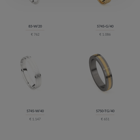
83-W/20
5745-G/40
€ 762
€ 1.086
5745-W/40
5750-TG/40
€ 1.147
€ 651