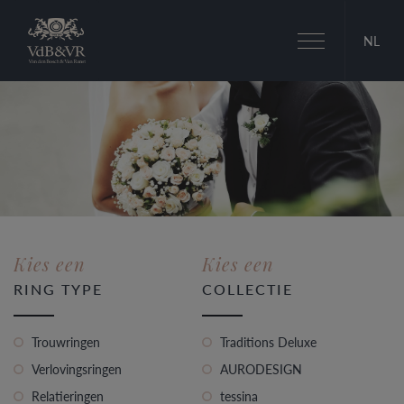
Toggle
NL
navigation
Kies een
Kies een
RING TYPE
COLLECTIE
Trouwringen
Traditions Deluxe
Verlovingsringen
AURODESIGN
Relatieringen
tessina