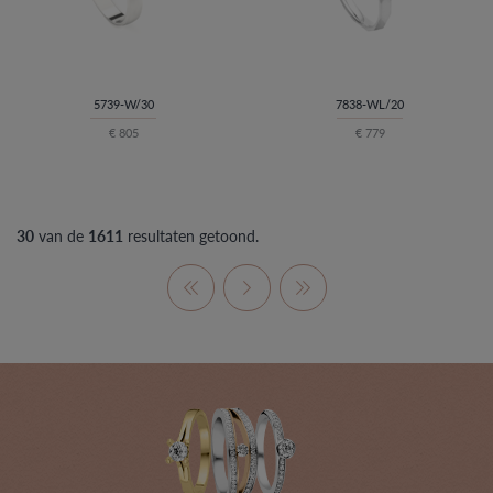
5739-W/30
7838-WL/20
€ 805
€ 779
30
van de
1611
resultaten getoond.