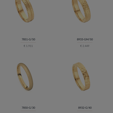
7851-G/50
8933-GM/50
€ 1.911
€ 2.449
7850-G/30
8932-G/40