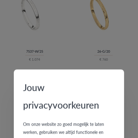
7537-W/25
26-G/20
€ 1.074
€ 760
Jouw
privacyvoorkeuren
Om onze website zo goed mogelijk te laten
werken, gebruiken we altijd functionele en
5739-G/40
7429-B/30