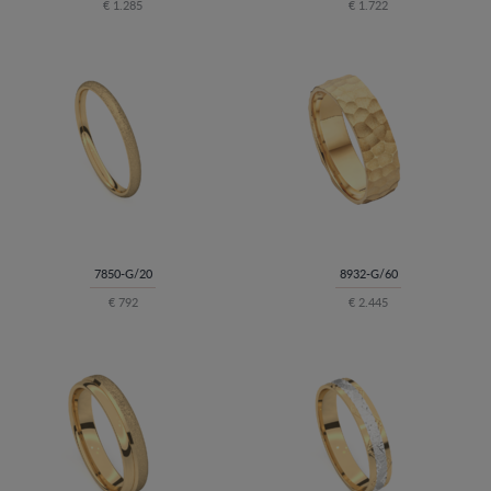
€ 1.285
€ 1.722
7850-G/20
8932-G/60
€ 792
€ 2.445