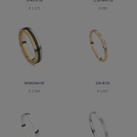
5740-G/35
7216-WM/20
€ 1.172
€ 830
8930GXN/50
234-B/25
€ 2.568
€ 1.027