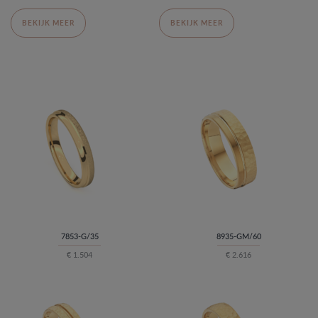
BEKIJK MEER
BEKIJK MEER
7853-G/35
8935-GM/60
€ 1.504
€ 2.616