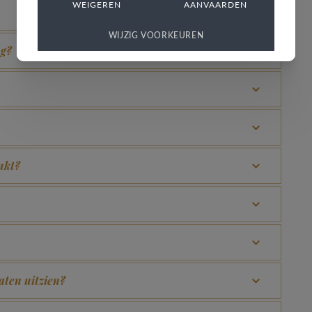
WEIGEREN
AANVAARDEN
WIJZIG VOORKEUREN
ng?
ukt?
laten uitzien?