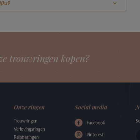
ijks?
ze trouwringen kopen?
Onze ringen
Social media
N
Trouwringen
Sc
Facebook
Verlovingsringen
Pinterest
Relatieringen