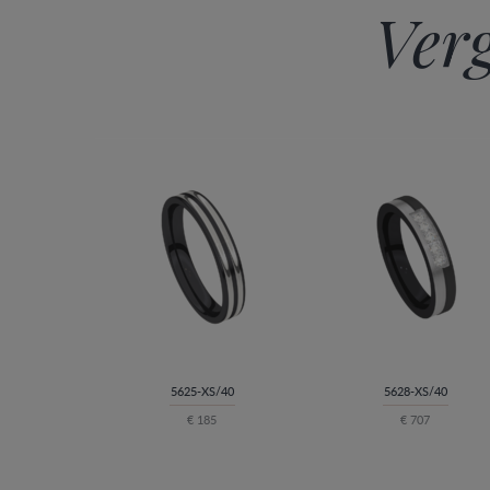
Verg
5625-XS/40
5628-XS/40
€ 185
€ 707