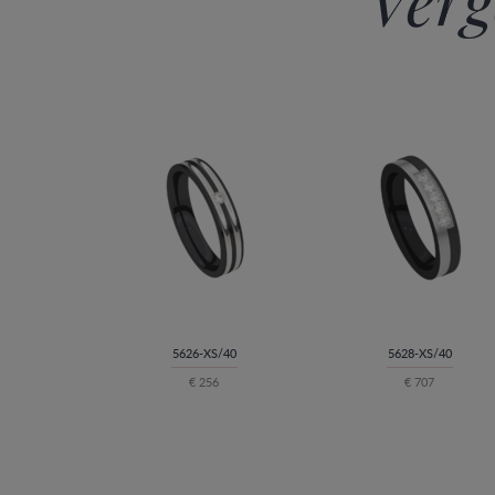
5626-XS/40
5628-XS/40
€ 256
€ 707