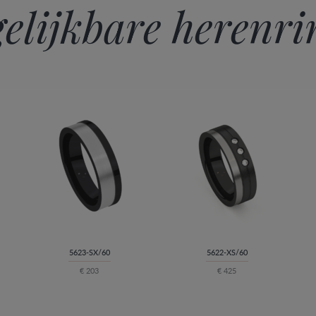
elijkbare herenr
5623-SX/60
5622-XS/60
€ 203
€ 425