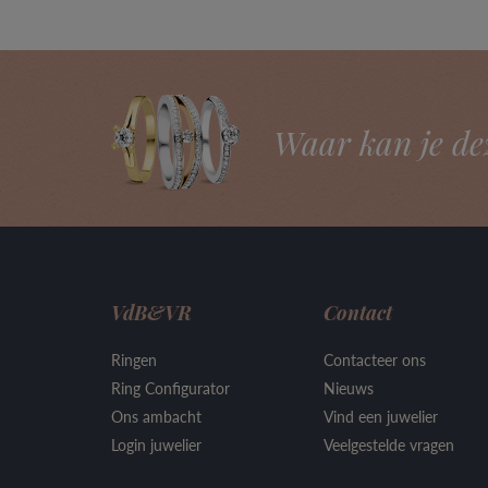
Waar kan je de
VdB&VR
Contact
Ringen
Contacteer ons
Ring Configurator
Nieuws
Ons ambacht
Vind een juwelier
Login juwelier
Veelgestelde vragen