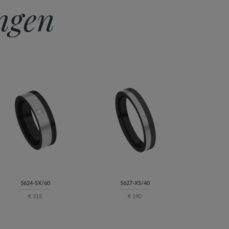
ingen
5624-SX/60
5627-XS/40
€ 315
€ 190