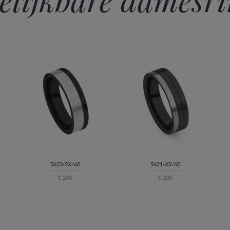
5623-SX/60
5621-XS/60
€ 203
€ 203