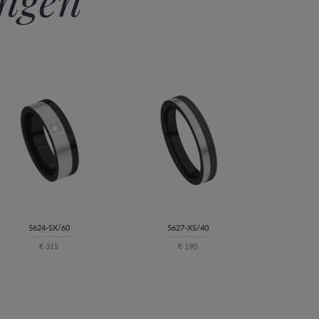
5624-SX/60
5627-XS/40
€ 315
€ 190