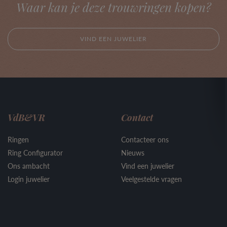
Waar kan je deze trouwringen kopen?
VIND EEN JUWELIER
VdB&VR
Contact
Ringen
Contacteer ons
Ring Configurator
Nieuws
Ons ambacht
Vind een juwelier
Login juwelier
Veelgestelde vragen