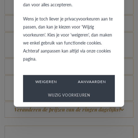
dan voor alles accepteren.
andere kleur of breedte?
Wens je toch liever je privacyvoorkeuren aan te
Wat betekent de VdB&VR kwaliteitsgarantie?
passen, dan kan je kiezen voor 'Wijzig
voorkeuren'. Kies je voor 'weigeren', dan maken
Hoe vermijd je dat het gerhodineerd wit goud
we enkel gebruik van functionele cookies.
verandert in champagnekleur?
Achteraf aanpassen kan altijd via onze cookies
pagina.
Welk voordeel biedt onze Comfort Fit?
WEIGEREN
AANVAARDEN
Je gouden, platina of palladium ring nog meer
laten glanzen, kan dat?
WIJZIG VOORKEUREN
Veranderen de prijzen van de ringen dagelijks?