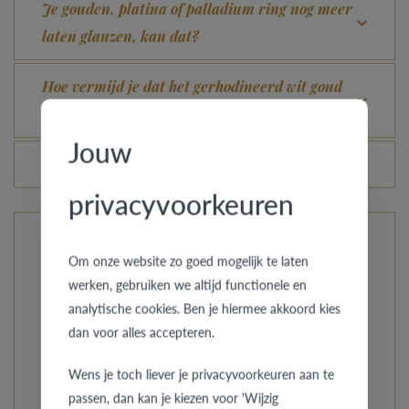
Je gouden, platina of palladium ring nog meer
laten glanzen, kan dat?
Hoe vermijd je dat het gerhodineerd wit goud
verandert in champagnekleur?
Jouw
Veranderen de prijzen van de ringen dagelijks?
privacyvoorkeuren
De ringen van Pre Wedding
Om onze website zo goed mogelijk te laten
werken, gebruiken we altijd functionele en
Uit onze compacte collectie kies je uit aparte stijlen, van
analytische cookies. Ben je hiermee akkoord kies
eenvoudig strak tot oosters getint. Ga je voor klasse met
dan voor alles accepteren.
een speciaal accentje? Net zoals jullie liefde is elk model
uniek en wordt de ring speciaal op maat gemaakt.Bij Pre
Wens je toch liever je privacyvoorkeuren aan te
Wedding Ringcollection vind je zowel de sobere
passen, dan kan je kiezen voor 'Wijzig