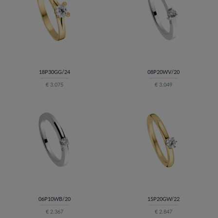
18P30GG/24
08P20WV/20
€ 3.075
€ 3.049
06P10WB/20
15P20GW/22
€ 2.367
€ 2.847