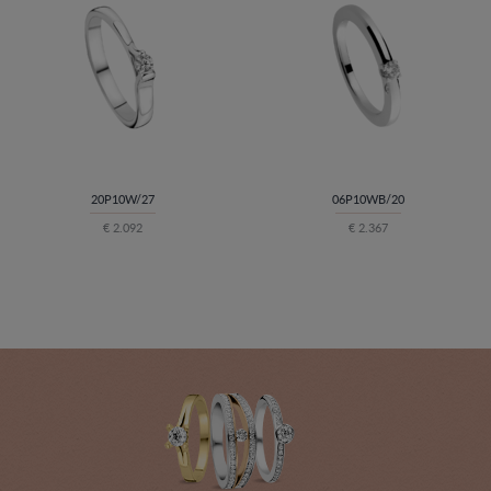
20P10W/27
06P10WB/20
€ 2.092
€ 2.367