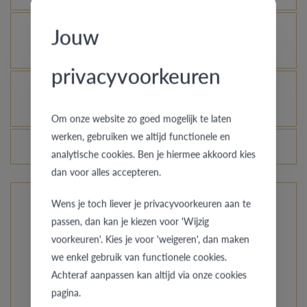
Jouw
Je gouden, platina of palladium ring nog meer
laten glanzen, kan dat?
privacyvoorkeuren
Hoe vermijd je dat het gerhodineerd wit goud
verandert in champagnekleur?
Om onze website zo goed mogelijk te laten
werken, gebruiken we altijd functionele en
Veranderen de prijzen van de ringen dagelijks?
analytische cookies. Ben je hiermee akkoord kies
dan voor alles accepteren.
Wens je toch liever je privacyvoorkeuren aan te
De ringen van Pre Wedding
passen, dan kan je kiezen voor 'Wijzig
voorkeuren'. Kies je voor 'weigeren', dan maken
Uit onze compacte collectie kies je uit aparte stijlen, van
we enkel gebruik van functionele cookies.
eenvoudig strak tot oosters getint. Ga je voor klasse met
Achteraf aanpassen kan altijd via onze cookies
een speciaal accentje? Net zoals jullie liefde is elk model
pagina.
uniek en wordt de ring speciaal op maat gemaakt.Bij Pre