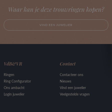
Waar kan je deze trouwringen kopen?
VIND EEN JUWELIER
VdB&VR
Contact
Ringen
Contacteer ons
Ring Configurator
Nieuws
Ons ambacht
Vind een juwelier
Login juwelier
Veelgestelde vragen