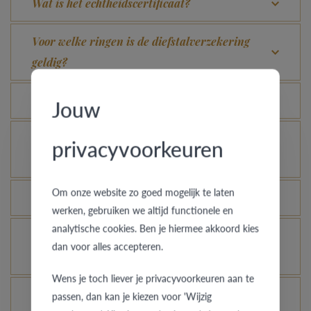
Wat is het echtheidscertificaat?
Voor welke ringen is de diefstalverzekering
geldig?
Kan elke ring gegraveerd worden?
Jouw
Hoe kan ik zien hoe de ring er uit ziet in een
privacyvoorkeuren
andere kleur of breedte?
Om onze website zo goed mogelijk te laten
Hoe blijft je gouden ring er als nieuw uitzien?
werken, gebruiken we altijd functionele en
analytische cookies. Ben je hiermee akkoord kies
Je gouden, platina of palladium ring nog meer
dan voor alles accepteren.
laten glanzen, kan dat?
Wens je toch liever je privacyvoorkeuren aan te
Hoe vermijd je dat het gerhodineerd wit goud
passen, dan kan je kiezen voor 'Wijzig