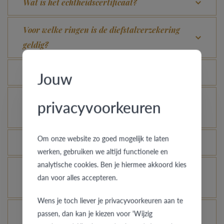
Wat is het echtheidscertificaat?
Voor welke ringen is de diefstalverzekering
geldig?
Kan elke ring gegraveerd worden?
Jouw
Hoe kan ik zien hoe de ring er uit ziet in een
privacyvoorkeuren
andere kleur of breedte?
Om onze website zo goed mogelijk te laten
Hoe blijft je gouden ring er als nieuw uitzien?
werken, gebruiken we altijd functionele en
analytische cookies. Ben je hiermee akkoord kies
Je gouden, platina of palladium ring nog meer
dan voor alles accepteren.
laten glanzen, kan dat?
Wens je toch liever je privacyvoorkeuren aan te
Hoe vermijd je dat het gerhodineerd wit goud
passen, dan kan je kiezen voor 'Wijzig