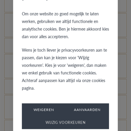
Hoe blijft je gouden ring er als nieuw uitzien?
Om onze website zo goed mogelijk te laten
Voor welke ringen is de diefstalverzekering
werken, gebruiken we altijd functionele en
analytische cookies. Ben je hiermee akkoord kies
geldig?
dan voor alles accepteren.
Kan elke ring gegraveerd worden?
Wens je toch liever je privacyvoorkeuren aan te
passen, dan kan je kiezen voor 'Wijzig
Hoe kan ik zien hoe de ring er uit ziet in een
voorkeuren'. Kies je voor 'weigeren', dan maken
andere kleur of breedte?
we enkel gebruik van functionele cookies.
Achteraf aanpassen kan altijd via onze cookies
Wat betekent de VdB&VR kwaliteitsgarantie?
pagina.
Hoe vermijd je dat het gerhodineerd wit goud
WEIGEREN
AANVAARDEN
verandert in champagnekleur?
WIJZIG VOORKEUREN
Welk voordeel biedt onze Comfort Fit?