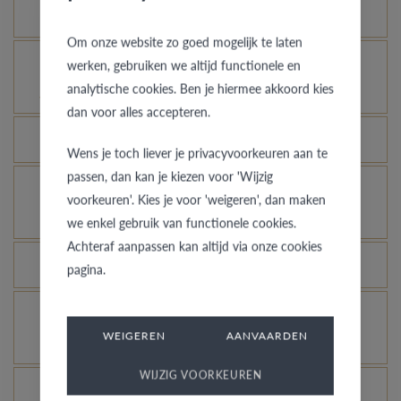
Hoe blijft je gouden ring er als nieuw uitzien?
Om onze website zo goed mogelijk te laten
Voor welke ringen is de diefstalverzekering
werken, gebruiken we altijd functionele en
analytische cookies. Ben je hiermee akkoord kies
geldig?
dan voor alles accepteren.
Kan elke ring gegraveerd worden?
Wens je toch liever je privacyvoorkeuren aan te
passen, dan kan je kiezen voor 'Wijzig
Hoe kan ik zien hoe de ring er uit ziet in een
voorkeuren'. Kies je voor 'weigeren', dan maken
andere kleur of breedte?
we enkel gebruik van functionele cookies.
Achteraf aanpassen kan altijd via onze cookies
Wat betekent de VdB&VR kwaliteitsgarantie?
pagina.
Hoe vermijd je dat het gerhodineerd wit goud
WEIGEREN
AANVAARDEN
verandert in champagnekleur?
WIJZIG VOORKEUREN
Welk voordeel biedt onze Comfort Fit?