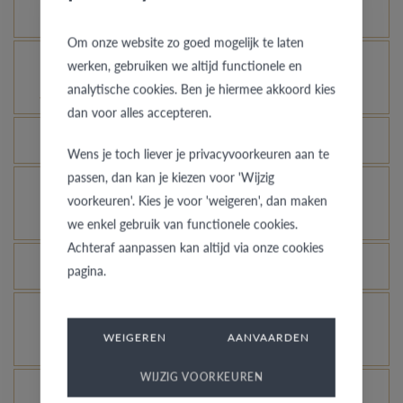
Hoe blijft je gouden ring er als nieuw uitzien?
Om onze website zo goed mogelijk te laten
Voor welke ringen is de diefstalverzekering
werken, gebruiken we altijd functionele en
analytische cookies. Ben je hiermee akkoord kies
geldig?
dan voor alles accepteren.
Kan elke ring gegraveerd worden?
Wens je toch liever je privacyvoorkeuren aan te
passen, dan kan je kiezen voor 'Wijzig
Hoe kan ik zien hoe de ring er uit ziet in een
voorkeuren'. Kies je voor 'weigeren', dan maken
andere kleur of breedte?
we enkel gebruik van functionele cookies.
Achteraf aanpassen kan altijd via onze cookies
Wat betekent de VdB&VR kwaliteitsgarantie?
pagina.
Hoe vermijd je dat het gerhodineerd wit goud
WEIGEREN
AANVAARDEN
verandert in champagnekleur?
WIJZIG VOORKEUREN
Welk voordeel biedt onze Comfort Fit?