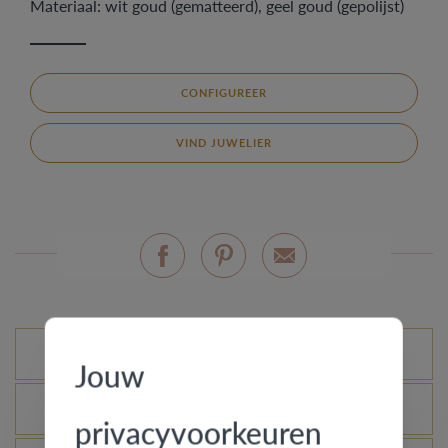
Materiaal: wit goud (gematteerd), geel goud (gepolijst)
CONFIGUREER
VIND JUWELIER
Mogelijke varianten
Jouw
Wat is het echtheidscertificaat?
privacyvoorkeuren