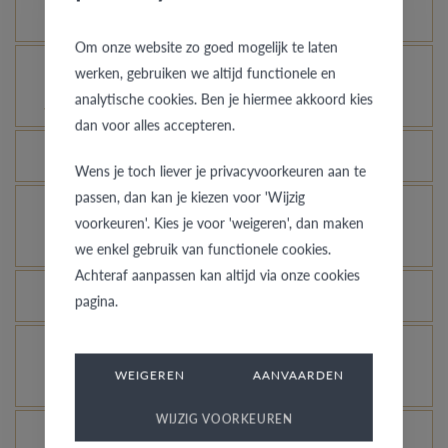
Hoe blijft je gouden ring er als nieuw uitzien?
Om onze website zo goed mogelijk te laten
Voor welke ringen is de diefstalverzekering
werken, gebruiken we altijd functionele en
analytische cookies. Ben je hiermee akkoord kies
geldig?
dan voor alles accepteren.
Kan elke ring gegraveerd worden?
Wens je toch liever je privacyvoorkeuren aan te
passen, dan kan je kiezen voor 'Wijzig
Hoe kan ik zien hoe de ring er uit ziet in een
voorkeuren'. Kies je voor 'weigeren', dan maken
andere kleur of breedte?
we enkel gebruik van functionele cookies.
Achteraf aanpassen kan altijd via onze cookies
Wat betekent de VdB&VR kwaliteitsgarantie?
pagina.
Hoe vermijd je dat het gerhodineerd wit goud
WEIGEREN
AANVAARDEN
verandert in champagnekleur?
WIJZIG VOORKEUREN
Welk voordeel biedt onze Comfort Fit?