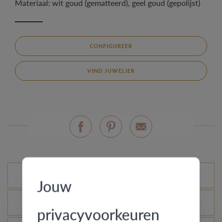
Materiaal: wit goud (gematteerd), geel goud (gepolijst)
CONFIGUREER
VIND JUWELIER
Mogelijke varianten
Jouw
Wat is het echtheidscertificaat?
privacyvoorkeuren