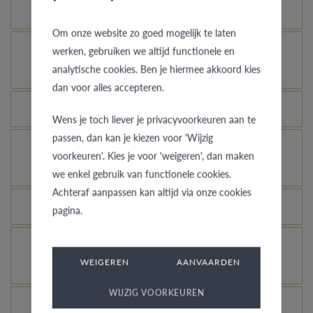
Hoe blijft je gouden ring er als nieuw uitzien?
Om onze website zo goed mogelijk te laten
Voor welke ringen is de diefstalverzekering
werken, gebruiken we altijd functionele en
analytische cookies. Ben je hiermee akkoord kies
geldig?
dan voor alles accepteren.
Kan elke ring gegraveerd worden?
Wens je toch liever je privacyvoorkeuren aan te
passen, dan kan je kiezen voor 'Wijzig
Hoe kan ik zien hoe de ring er uit ziet in een
voorkeuren'. Kies je voor 'weigeren', dan maken
andere kleur of breedte?
we enkel gebruik van functionele cookies.
Achteraf aanpassen kan altijd via onze cookies
Wat betekent de VdB&VR kwaliteitsgarantie?
pagina.
Hoe vermijd je dat het gerhodineerd wit goud
WEIGEREN
AANVAARDEN
verandert in champagnekleur?
WIJZIG VOORKEUREN
Welk voordeel biedt onze Comfort Fit?