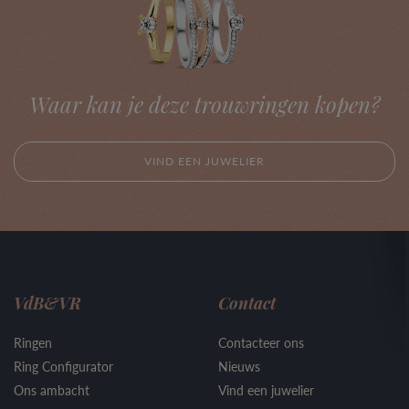
Waar kan je deze trouwringen kopen?
VIND EEN JUWELIER
VdB&VR
Contact
Ringen
Contacteer ons
Ring Configurator
Nieuws
Ons ambacht
Vind een juwelier