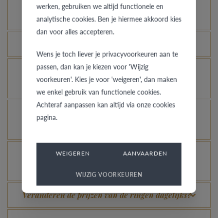
Hoe kan ik zien hoe de ring er uit ziet in een
werken, gebruiken we altijd functionele en
andere kleur of breedte?
analytische cookies. Ben je hiermee akkoord kies
dan voor alles accepteren.
Hoe blijft je gouden ring er als nieuw uitzien?
Wens je toch liever je privacyvoorkeuren aan te
passen, dan kan je kiezen voor 'Wijzig
Je gouden, platina of palladium ring nog meer
voorkeuren'. Kies je voor 'weigeren', dan maken
laten glanzen, kan dat?
we enkel gebruik van functionele cookies.
Achteraf aanpassen kan altijd via onze cookies
Hoe vermijd je dat het gerhodineerd wit goud
pagina.
verandert in champagnekleur?
Kan je de titanium ring er terug als nieuw laten
WEIGEREN
AANVAARDEN
uitzien?
WIJZIG VOORKEUREN
Veranderen de prijzen van de ringen dagelijks?