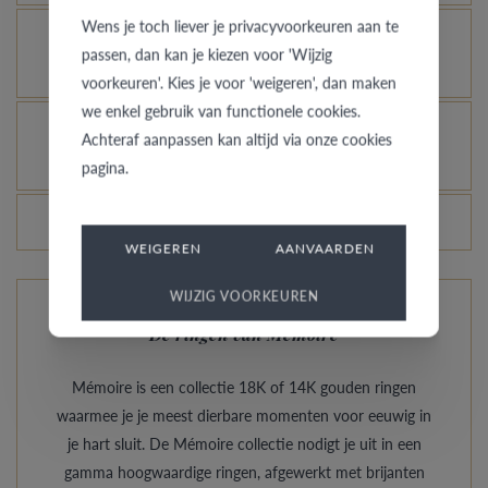
Wens je toch liever je privacyvoorkeuren aan te
Je gouden, platina of palladium ring nog meer
passen, dan kan je kiezen voor 'Wijzig
laten glanzen, kan dat?
voorkeuren'. Kies je voor 'weigeren', dan maken
we enkel gebruik van functionele cookies.
Hoe vermijd je dat het gerhodineerd wit goud
Achteraf aanpassen kan altijd via onze cookies
verandert in champagnekleur?
pagina.
Veranderen de prijzen van de ringen dagelijks?
WEIGEREN
AANVAARDEN
WIJZIG VOORKEUREN
De ringen van Mémoire
Mémoire is een collectie 18K of 14K gouden ringen
waarmee je je meest dierbare momenten voor eeuwig in
je hart sluit. De Mémoire collectie nodigt je uit in een
gamma hoogwaardige ringen, afgewerkt met brijanten