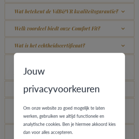
Wat betekent de VdB&VR kwaliteitsgarantie?
Welk voordeel biedt onze Comfort Fit?
Wat is het echtheidscertificaat?
Voor welke ringen is de diefstalverzekering
Jouw
geldig?
privacyvoorkeuren
Kan elke ring gegraveerd worden?
Hoe kan ik zien hoe de ring er uit ziet in een
Om onze website zo goed mogelijk te laten
andere kleur of breedte?
werken, gebruiken we altijd functionele en
analytische cookies. Ben je hiermee akkoord kies
dan voor alles accepteren.
Hoe blijft je gouden ring er als nieuw uitzien?