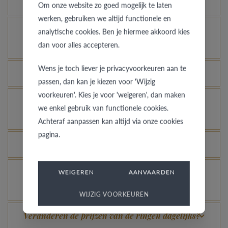
Kan elke ring gegraveerd worden?
Om onze website zo goed mogelijk te laten
werken, gebruiken we altijd functionele en
Hoe kan ik zien hoe de ring er uit ziet in een
analytische cookies. Ben je hiermee akkoord kies
dan voor alles accepteren.
andere kleur of breedte?
Wens je toch liever je privacyvoorkeuren aan te
Wat betekent de VdB&VR kwaliteitsgarantie?
passen, dan kan je kiezen voor 'Wijzig
voorkeuren'. Kies je voor 'weigeren', dan maken
Hoe vermijd je dat het gerhodineerd wit goud
we enkel gebruik van functionele cookies.
verandert in champagnekleur?
Achteraf aanpassen kan altijd via onze cookies
pagina.
Welk voordeel biedt onze Comfort Fit?
Je gouden, platina of palladium ring nog meer
WEIGEREN
AANVAARDEN
laten glanzen, kan dat?
WIJZIG VOORKEUREN
Veranderen de prijzen van de ringen dagelijks?