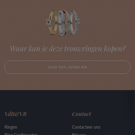
Waar kan je deze trouwringen kopen?
VIND EEN JUWELIER
VdB&VR
Contact
Ringen
Contacteer ons
Ring Configurator
Nieuws