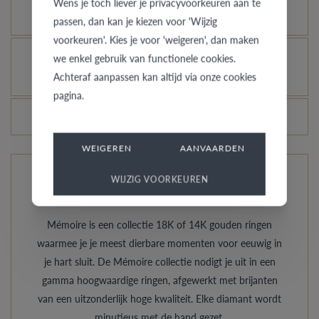
Wens je toch liever je privacyvoorkeuren aan te
laten glanzen, kan dat?
passen, dan kan je kiezen voor 'Wijzig
voorkeuren'. Kies je voor 'weigeren', dan maken
Hoe vermijd je dat het gerhodineerd wit goud
we enkel gebruik van functionele cookies.
Achteraf aanpassen kan altijd via onze cookies
verandert in champagnekleur?
pagina.
Veranderen de prijzen van de ringen dagelijks?
WEIGEREN
AANVAARDEN
WIJZIG VOORKEUREN
De ringen van Mémoire
Mémoire is een collectie 18K of 14K gouden ringen
waarmee je je meest dierbare momenten voor eeuwig in
je hart sluit. De Mémoire collectie nodigt je uit in een
gamma hoogwaardige ringen, afgewerkt met brijanten
van een uitzonderlijk hoge kwaliteit. Elke diamant wordt
minutieus met de hand gezet.