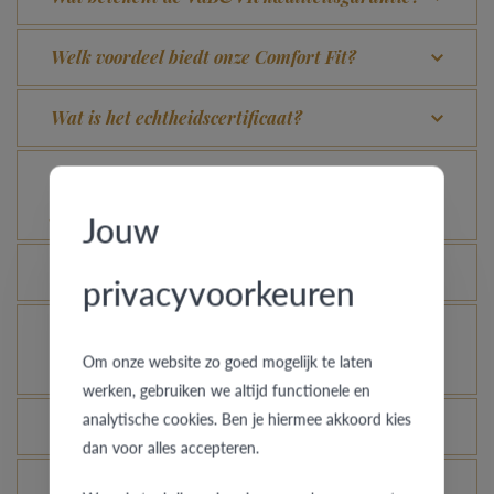
Welk voordeel biedt onze Comfort Fit?
Wat is het echtheidscertificaat?
Voor welke ringen is de diefstalverzekering
geldig?
Jouw
Kan elke ring gegraveerd worden?
privacyvoorkeuren
Hoe kan ik zien hoe de ring er uit ziet in een
Om onze website zo goed mogelijk te laten
andere kleur of breedte?
werken, gebruiken we altijd functionele en
analytische cookies. Ben je hiermee akkoord kies
Hoe blijft je gouden ring er als nieuw uitzien?
dan voor alles accepteren.
Je gouden, platina of palladium ring nog meer