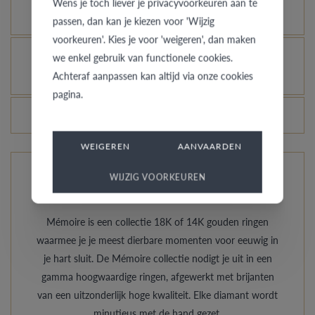
Wens je toch liever je privacyvoorkeuren aan te
laten glanzen, kan dat?
passen, dan kan je kiezen voor 'Wijzig
voorkeuren'. Kies je voor 'weigeren', dan maken
Hoe vermijd je dat het gerhodineerd wit goud
we enkel gebruik van functionele cookies.
Achteraf aanpassen kan altijd via onze cookies
verandert in champagnekleur?
pagina.
Veranderen de prijzen van de ringen dagelijks?
WEIGEREN
AANVAARDEN
WIJZIG VOORKEUREN
De ringen van Mémoire
Mémoire is een collectie 18K of 14K gouden ringen
waarmee je je meest dierbare momenten voor eeuwig in
je hart sluit. De Mémoire collectie nodigt je uit in een
gamma hoogwaardige ringen, afgewerkt met brijanten
van een uitzonderlijk hoge kwaliteit. Elke diamant wordt
minutieus met de hand gezet.