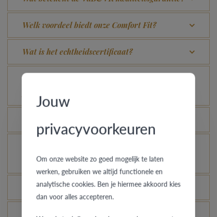
Welk voordeel biedt onze Comfort Fit?
Wat is het echtheidscertificaat?
Voor welke ringen is de diefstalverzekering
geldig?
Jouw
Kan elke ring gegraveerd worden?
privacyvoorkeuren
Hoe kan ik zien hoe de ring er uit ziet in een
Om onze website zo goed mogelijk te laten
andere kleur of breedte?
werken, gebruiken we altijd functionele en
analytische cookies. Ben je hiermee akkoord kies
Hoe blijft je gouden ring er als nieuw uitzien?
dan voor alles accepteren.
Je gouden, platina of palladium ring nog meer