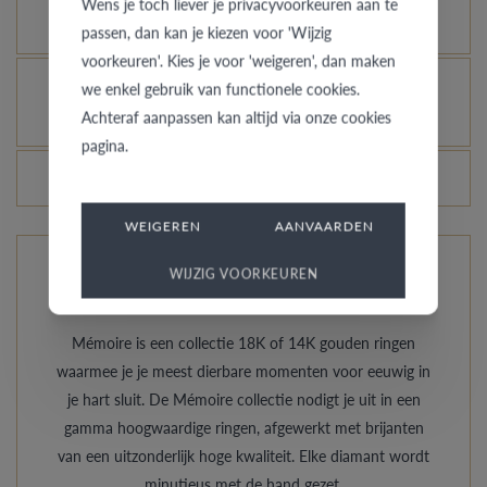
Wens je toch liever je privacyvoorkeuren aan te
laten glanzen, kan dat?
passen, dan kan je kiezen voor 'Wijzig
voorkeuren'. Kies je voor 'weigeren', dan maken
Hoe vermijd je dat het gerhodineerd wit goud
we enkel gebruik van functionele cookies.
Achteraf aanpassen kan altijd via onze cookies
verandert in champagnekleur?
pagina.
Veranderen de prijzen van de ringen dagelijks?
WEIGEREN
AANVAARDEN
WIJZIG VOORKEUREN
De ringen van Mémoire
Mémoire is een collectie 18K of 14K gouden ringen
waarmee je je meest dierbare momenten voor eeuwig in
je hart sluit. De Mémoire collectie nodigt je uit in een
gamma hoogwaardige ringen, afgewerkt met brijanten
van een uitzonderlijk hoge kwaliteit. Elke diamant wordt
minutieus met de hand gezet.