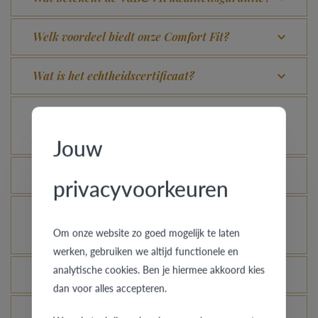
Welk voordeel biedt onze Comfort Fit?
Wat is het echtheidscertificaat?
Voor welke ringen is de diefstalverzekering
geldig?
Jouw
Kan elke ring gegraveerd worden?
privacyvoorkeuren
Hoe kan ik zien hoe de ring er uit ziet in een
Om onze website zo goed mogelijk te laten
andere kleur of breedte?
werken, gebruiken we altijd functionele en
analytische cookies. Ben je hiermee akkoord kies
Hoe blijft je gouden ring er als nieuw uitzien?
dan voor alles accepteren.
Je gouden, platina of palladium ring nog meer