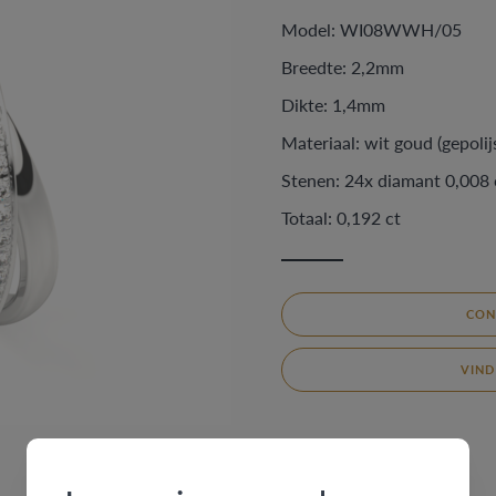
Model: WI08WWH/05
Breedte: 2,2mm
Dikte: 1,4mm
Materiaal: wit goud (gepolij
Stenen: 24x diamant 0,008 
Totaal: 0,192 ct
CON
VIND