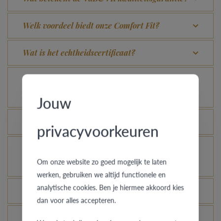
Welk voordeel biedt onze Comfort Fit?
Wat is het echtheidscertificaat?
Voor welke ringen is de diefstalverzekering
geldig?
Jouw
Kan elke ring gegraveerd worden?
privacyvoorkeuren
Hoe kan ik zien hoe de ring er uit ziet in een
Om onze website zo goed mogelijk te laten
andere kleur of breedte?
werken, gebruiken we altijd functionele en
analytische cookies. Ben je hiermee akkoord kies
Hoe blijft je gouden ring er als nieuw uitzien?
dan voor alles accepteren.
Je gouden, platina of palladium ring nog meer