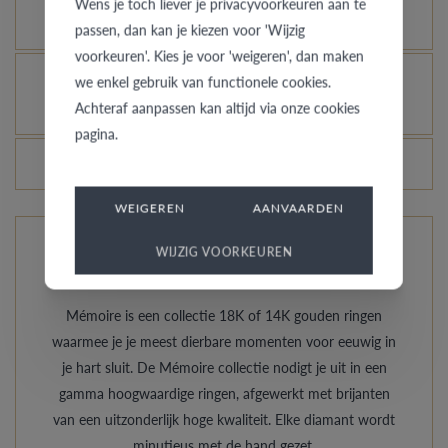
Wens je toch liever je privacyvoorkeuren aan te
laten glanzen, kan dat?
passen, dan kan je kiezen voor 'Wijzig
voorkeuren'. Kies je voor 'weigeren', dan maken
Hoe vermijd je dat het gerhodineerd wit goud
we enkel gebruik van functionele cookies.
Achteraf aanpassen kan altijd via onze cookies
verandert in champagnekleur?
pagina.
Veranderen de prijzen van de ringen dagelijks?
WEIGEREN
AANVAARDEN
WIJZIG VOORKEUREN
De ringen van Mémoire
Mémoire is een collectie 18K of 14K gouden ringen
waarmee je je meest dierbare momenten voor eeuwig in
je hart sluit. De Mémoire collectie nodigt je uit in een
gamma hoogwaardige ringen, afgewerkt met brijanten
van een uitzonderlijk hoge kwaliteit. Elke diamant wordt
minutieus met de hand gezet.