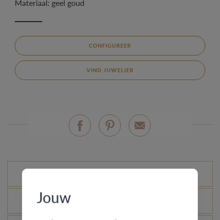
Materiaal: geel goud
CONFIGUREER
VIND JUWELIER
Mogelijke varianten
Jouw
Wat is het echtheidscertificaat?