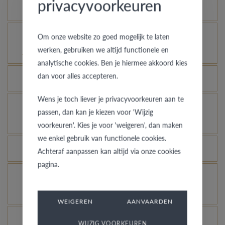
privacyvoorkeuren
Hoe blijft je gouden ring er als nieuw uitzien?
Voor welke ringen is de diefstalverzekering
Om onze website zo goed mogelijk te laten
werken, gebruiken we altijd functionele en
geldig?
analytische cookies. Ben je hiermee akkoord kies
dan voor alles accepteren.
Kan elke ring gegraveerd worden?
Wens je toch liever je privacyvoorkeuren aan te
Hoe kan ik zien hoe de ring er uit ziet in een
passen, dan kan je kiezen voor 'Wijzig
andere kleur of breedte?
voorkeuren'. Kies je voor 'weigeren', dan maken
we enkel gebruik van functionele cookies.
Wat betekent de VdB&VR kwaliteitsgarantie?
Achteraf aanpassen kan altijd via onze cookies
pagina.
Hoe vermijd je dat het gerhodineerd wit goud
verandert in champagnekleur?
WEIGEREN
AANVAARDEN
Welk voordeel biedt onze Comfort Fit?
WIJZIG VOORKEUREN