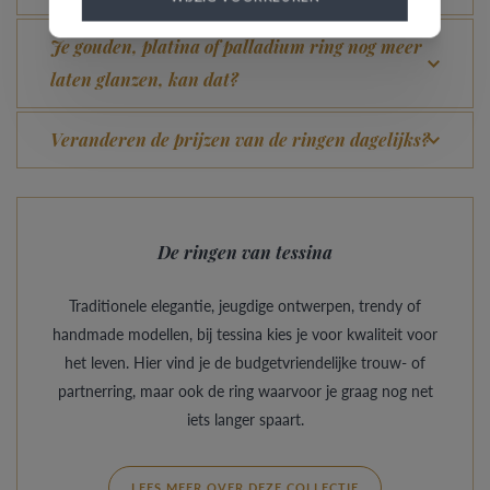
Je gouden, platina of palladium ring nog meer
laten glanzen, kan dat?
Veranderen de prijzen van de ringen dagelijks?
De ringen van tessina
Traditionele elegantie, jeugdige ontwerpen, trendy of
handmade modellen, bij tessina kies je voor kwaliteit voor
het leven. Hier vind je de budgetvriendelijke trouw- of
partnerring, maar ook de ring waarvoor je graag nog net
iets langer spaart.
LEES MEER OVER DEZE COLLECTIE