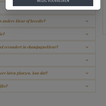
WIJZIG VOORKEUREN
en andere kleur of breedte?
ie?
goud verandert in champagnekleur?
eer laten glanzen, kan dat?
ijks?