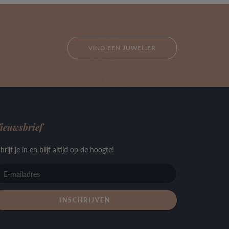
VIND EEN JUWELIER
ieuwsbrief
hrijf je in en blijf altijd op de hoogte!
E-
mailadres