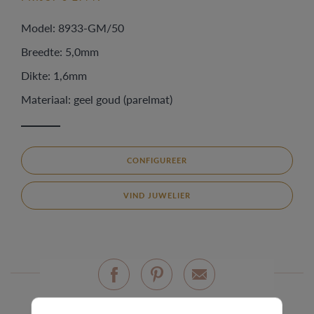
Model: 8933-GM/50
Breedte: 5,0mm
Dikte: 1,6mm
Materiaal: geel goud (parelmat)
CONFIGUREER
VIND JUWELIER