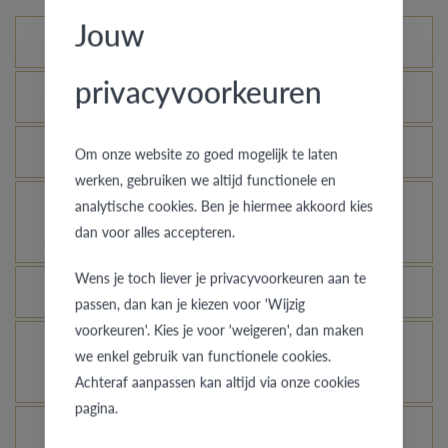
Jouw
Mogelijke varianten
privacyvoorkeuren
Wat is het echtheidscertificaat?
Hoe blijft je gouden ring er als nieuw uitzien?
Om onze website zo goed mogelijk te laten
werken, gebruiken we altijd functionele en
analytische cookies. Ben je hiermee akkoord kies
Voor welke ringen is de diefstalverzekering
dan voor alles accepteren.
geldig?
Wens je toch liever je privacyvoorkeuren aan te
Kan elke ring gegraveerd worden?
passen, dan kan je kiezen voor 'Wijzig
voorkeuren'. Kies je voor 'weigeren', dan maken
Hoe kan ik zien hoe de ring er uit ziet in een
we enkel gebruik van functionele cookies.
andere kleur of breedte?
Achteraf aanpassen kan altijd via onze cookies
pagina.
Wat betekent de VdB&VR kwaliteitsgarantie?