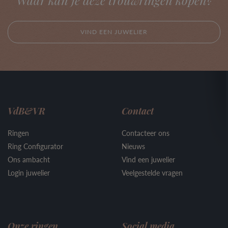
Waar kan je deze trouwringen kopen?
VIND EEN JUWELIER
VdB&VR
Contact
Ringen
Contacteer ons
Ring Configurator
Nieuws
Ons ambacht
Vind een juwelier
Login juwelier
Veelgestelde vragen
Onze ringen
Social media