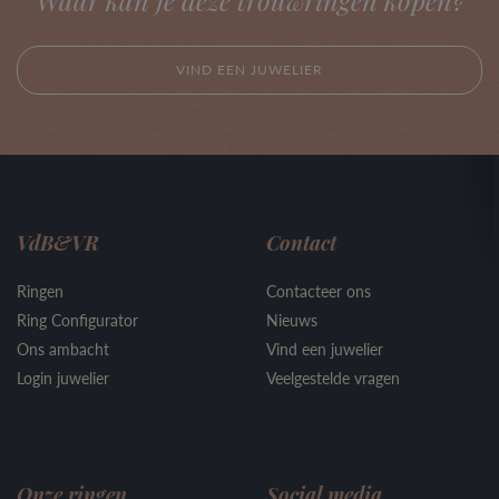
Waar kan je deze trouwringen kopen?
VIND EEN JUWELIER
VdB&VR
Contact
Ringen
Contacteer ons
Ring Configurator
Nieuws
Ons ambacht
Vind een juwelier
Login juwelier
Veelgestelde vragen
Onze ringen
Social media