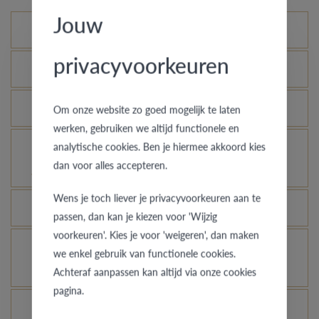
Jouw
Mogelijke varianten
privacyvoorkeuren
Wat is het echtheidscertificaat?
Hoe blijft je gouden ring er als nieuw uitzien?
Om onze website zo goed mogelijk te laten
werken, gebruiken we altijd functionele en
analytische cookies. Ben je hiermee akkoord kies
Voor welke ringen is de diefstalverzekering
dan voor alles accepteren.
geldig?
Wens je toch liever je privacyvoorkeuren aan te
Kan elke ring gegraveerd worden?
passen, dan kan je kiezen voor 'Wijzig
voorkeuren'. Kies je voor 'weigeren', dan maken
Hoe kan ik zien hoe de ring er uit ziet in een
we enkel gebruik van functionele cookies.
andere kleur of breedte?
Achteraf aanpassen kan altijd via onze cookies
pagina.
Wat betekent de VdB&VR kwaliteitsgarantie?