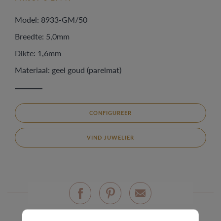
Model: 8933-GM/50
Breedte: 5,0mm
Dikte: 1,6mm
Materiaal: geel goud (parelmat)
CONFIGUREER
VIND JUWELIER