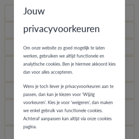
Jouw
Mogelijke varianten
privacyvoorkeuren
Wat is het echtheidscertificaat?
Hoe blijft je gouden ring er als nieuw uitzien?
Om onze website zo goed mogelijk te laten
werken, gebruiken we altijd functionele en
analytische cookies. Ben je hiermee akkoord kies
Voor welke ringen is de diefstalverzekering
dan voor alles accepteren.
geldig?
Wens je toch liever je privacyvoorkeuren aan te
Kan elke ring gegraveerd worden?
passen, dan kan je kiezen voor 'Wijzig
voorkeuren'. Kies je voor 'weigeren', dan maken
Hoe kan ik zien hoe de ring er uit ziet in een
we enkel gebruik van functionele cookies.
andere kleur of breedte?
Achteraf aanpassen kan altijd via onze cookies
pagina.
Wat betekent de VdB&VR kwaliteitsgarantie?