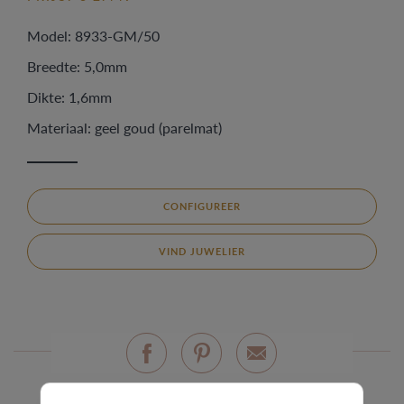
Model: 8933-GM/50
Breedte: 5,0mm
Dikte: 1,6mm
Materiaal: geel goud (parelmat)
CONFIGUREER
VIND JUWELIER