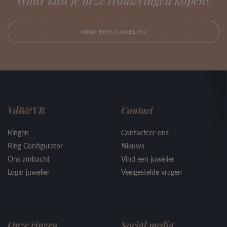
Waar kan je deze trouwringen kopen?
VIND EEN JUWELIER
VdB&VR
Contact
Ringen
Contacteer ons
Ring Configurator
Nieuws
Ons ambacht
Vind een juwelier
Login juwelier
Veelgestelde vragen
Onze ringen
Social media