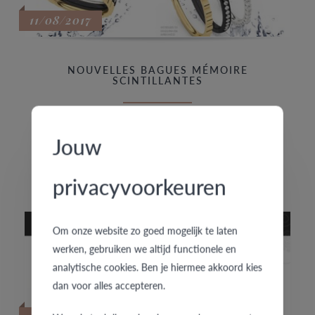
11/08/2017
NOUVELLES BAGUES MÉMOIRE
SCINTILLANTES
Faisons simple ! Voici nouvelles alliances hautement
Jouw
raffinées en combinaison avec plusieurs nouvelles bagues
de base allant de la finition sobre (WB00) à ondulée
privacyvoorkeuren
(WC00). Elles peuvent toutes se combiner entre elles.
Om onze website zo goed mogelijk te laten
werken, gebruiken we altijd functionele en
analytische cookies. Ben je hiermee akkoord kies
dan voor alles accepteren.