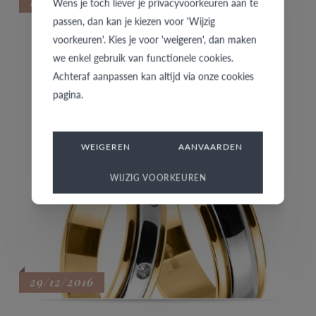
10/08/2017
Wens je toch liever je privacyvoorkeuren aan te
passen, dan kan je kiezen voor 'Wijzig
voorkeuren'. Kies je voor 'weigeren', dan maken
TENDANCE, EXCLUSIVES ET
we enkel gebruik van functionele cookies.
MYSTÉRIEUSES
Achteraf aanpassen kan altijd via onze cookies
pagina.
AMICI présente les dernières alliances et bagues pour
relations en Black Steel, aussi combinables avec de l’or
18K !
WEIGEREN
AANVAARDEN
WIJZIG VOORKEUREN
29/12/2016