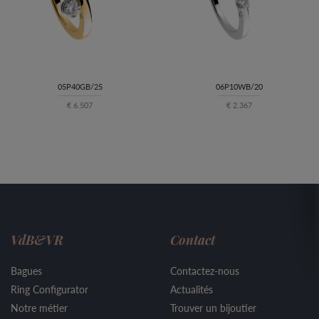
05P40GB/25
06P10WB/20
€ 6.507
€ 2.367
VdB&VR
Contact
Bagues
Contactez-nous
Ring Configurator
Actualités
Notre métier
Trouver un bijoutier