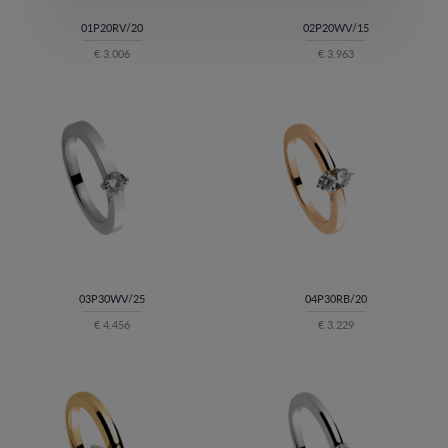
01P20RV/20
02P20WV/15
€ 3.006
€ 3.963
03P30WV/25
04P30RB/20
€ 4.456
€ 3.229