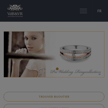
Basculer
FR
la
navigation
TROUVER BIJOUTIER