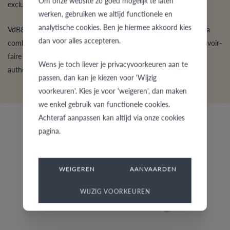
Om onze website zo goed mogelijk te laten
exclusive ?
werken, gebruiken we altijd functionele en
analytische cookies. Ben je hiermee akkoord kies
VdB&VR garantit toujours une
qualité
haut de gamme grâce à la
dan voor alles accepteren.
combinaison de méthodes de
production
innovantes et d’un savoir-
faire traditionnel. Une marque 100 % belge et un plaisir
Wens je toch liever je privacyvoorkeuren aan te
authentique à porter toute une vie.
passen, dan kan je kiezen voor 'Wijzig
voorkeuren'. Kies je voor 'weigeren', dan maken
we enkel gebruik van functionele cookies.
Achteraf aanpassen kan altijd via onze cookies
pagina.
WEIGEREN
AANVAARDEN
WIJZIG VOORKEUREN