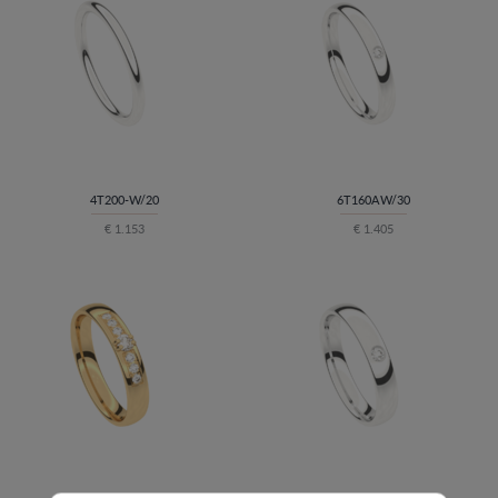
4T200-W/20
6T160AW/30
€ 1.153
€ 1.405