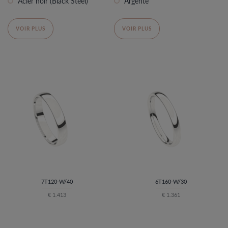
Acier noir (Black Steel)
Argenté
VOIR PLUS
VOIR PLUS
7T120-W/40
6T160-W/30
€ 1.413
€ 1.361