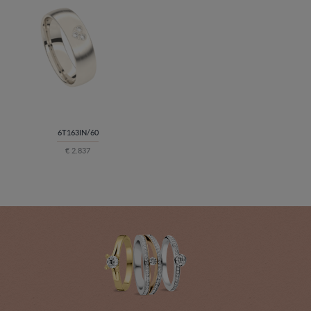
6T163IN/60
€ 2.837