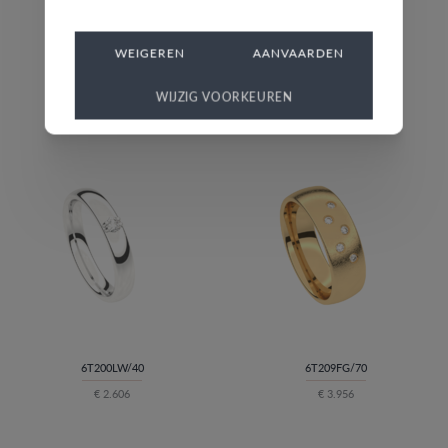
WEIGEREN
AANVAARDEN
WIJZIG VOORKEUREN
6T200CW/40
6T160GW/50
€ 2.322
€ 2.297
6T200LW/40
6T209FG/70
€ 2.606
€ 3.956