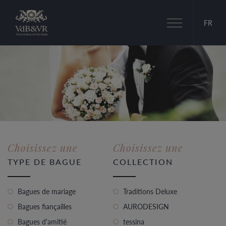
Basculer
FR
la
navigation
Choisissez une
Choisissez une
TYPE DE BAGUE
COLLECTION
Bagues de mariage
Traditions Deluxe
Bagues fiançailles
AURODESIGN
Bagues d'amitié
tessina