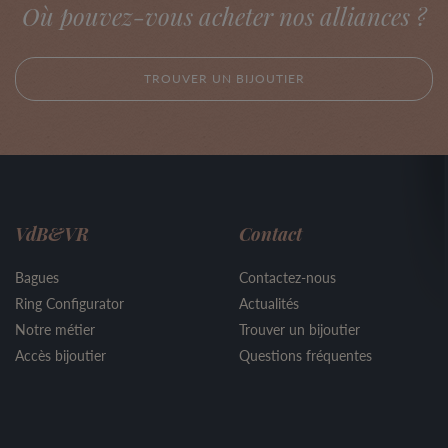
Où pouvez-vous acheter nos alliances ?
TROUVER UN BIJOUTIER
VdB&VR
Contact
Bagues
Contactez-nous
Ring Configurator
Actualités
Notre métier
Trouver un bijoutier
Accès bijoutier
Questions fréquentes