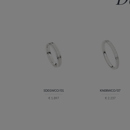
SD01WCO/01
KN08WCO/07
€ 1.897
€ 2.237