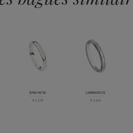
8786-W/30
LN08W20/01
€ 1.578
€ 1.666