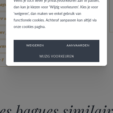
Wens je toch liever je privacyvoorkeuren aan te passen,
bague dans une autre couleur ou largeur ?
dan kan je kiezen voor 'Wijzig voorkeuren'. Kies je voor
'weigeren', dan maken we enkel gebruik van
r un aspect neuf ?
functionele cookies. Achteraf aanpassen kan altijd via
onze cookies pagina.
e plus brillante, c’est possible ?
WEIGEREN
AANVAARDEN
prenne une couleur champagne ?
WIJZIG VOORKEUREN
 ?
es bagues similair